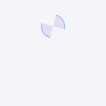
Beitrag
,
Smarte Städte und Gemeinden
Grünflächen-Management für kleine
Kommunen
Smart-City Lösungen für kleine Städte und
Gemeinden Grünflächen sind ein wichtiger
Bestandteil von Städten und Gemeinden, da sie
nicht nur zur Verschönerung des Stadtbildes
beitragen,…
Bernd Drahola
16/08/2024