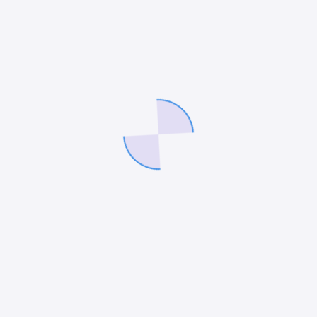
Viele Gemeinden sehen den Bedarf zur
Digitalisierung von Baulasten, aber es gibt häufig
konkrete Hinderungsgründe, die den Prozess
verzögern oder blockieren. Hier sind die…
Bernd Drahola
12/03/2025
Vertrieb via GeoCockpit UG
(haftungsbeschränkt)
Vor d. Sommerweide 24
info@geocockpitug.de