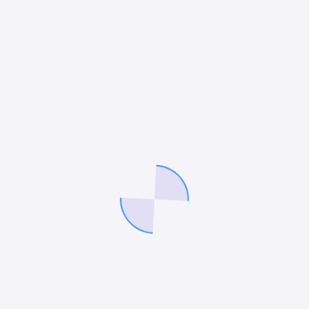
Vorträge unserer Partnerfirmen
metricplus
(Herr
Cerny) zum Thema Grundsteuerrecht und
geoplana
(Herr Knittel) zum Thema der Datengewinnung aus
Luftbildern rundeten unsere Veranstaltung ab.